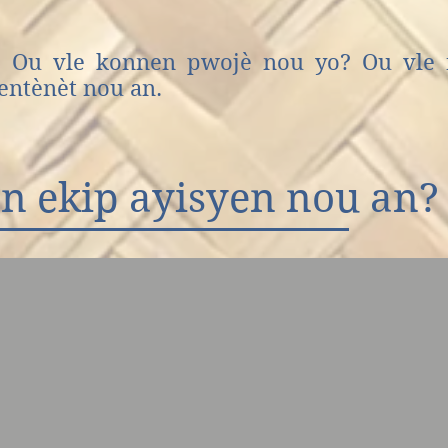
. Ou vle konnen pwojè nou yo? Ou vle 
 entènèt nou an.
n ekip ayisyen nou an?