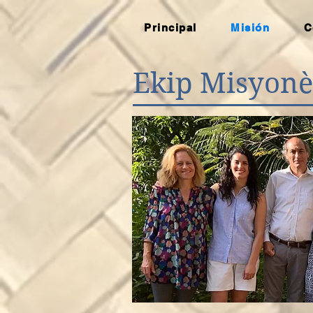
Principal
Misión
C
Ekip Misyonè