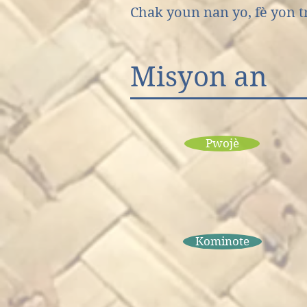
Chak youn nan yo, fè yon 
Misyon an
Pwojè
Kominote