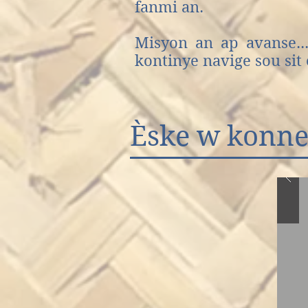
fanmi an.
Misyon an ap avanse..
kontinye navige sou sit
Èske w konne