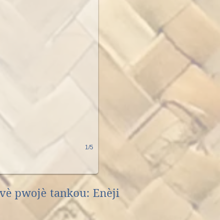
1/5
avè
pwojè tankou: Enèji