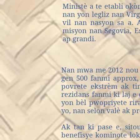
Ministè a te etabli ok
nan yon legliz nan Vir
vil nan nasyon sa a. 
misyon nan Segovia, E
ap grandi.
Nan mwa me 2012 nou ta
gen 500 fanmi
approx,
povrete ekstrèm ak ti
rezidans fanmi ki laj e 
yon bèl pwopriyete ri
yo, nan selon valè ak pr
Ak tan ki pase e, sit
benefisye kominote loka