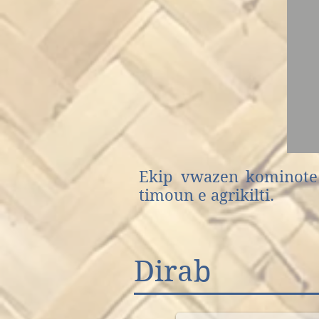
Ekip vwazen kominote 
timoun e agrikilti.
Dirab
Vista aerea Misió