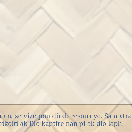
 an, se vize pou dirab resous yo. Sa a atr
Apikolti ak Dlo kaptire nan pi ak dlo lapli.