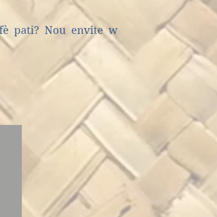
fè pati? Nou envite w