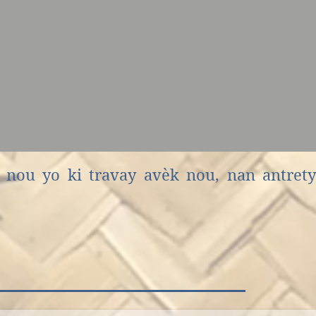
nou yo ki travay avèk nou, nan antretye
n y Orfanato