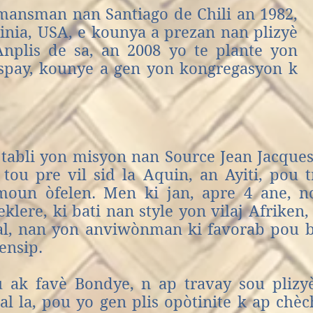
òmansman nan Santiago de Chili an 1982,
ginia, USA, e kounya a prezan
nan plizyè
Anplis de sa, an 2008 yo te plante yon
spay, kounye a gen yon kongregasyon k
bli yon misyon nan Source Jean Jacques,
 tou pre vil sid la
Aquin, an Ayiti, pou 
moun òfelen. Men ki jan, apre 4 ane, n
eklere, ki bati nan style yon vilaj Afriken,
ral, nan yon anviwònman ki favorab pou
ensip.
ou ak favè Bondye, n ap travay sou pliz
l la, pou yo gen plis opòtinite k ap chèc