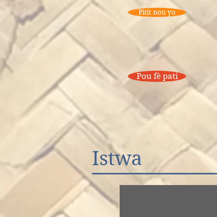
Pitit nou yo
Pou fè pati
Istwa