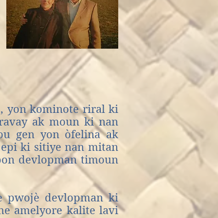
 yon kominote riral ki
travay ak moun ki nan
ou gen yon òfelina ak
 epi ki sitiye nan mitan
 bon devlopman timoun
yè pwojè devlopman ki
he amelyore kalite lavi