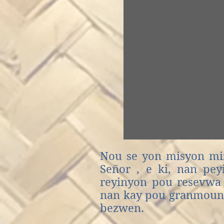
Nou se yon misyon miz
Señor
,
e ki,
nan peyi
reyinyon pou resevwa 
nan kay pou granmoun 
bezwen.