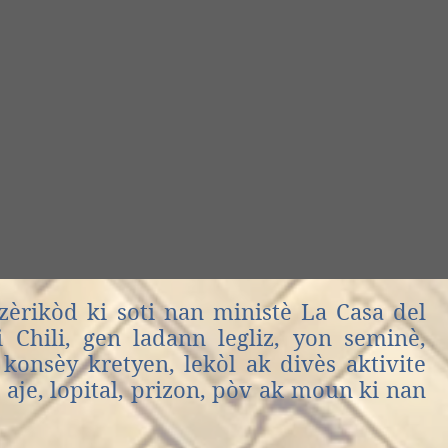
èrikòd ki soti nan
ministè
La Casa del
 Chili, gen ladann legliz, yon seminè,
konsèy kretyen,
lekòl ak divès aktivite
aje,
lopital,
prizon, pòv ak moun ki nan