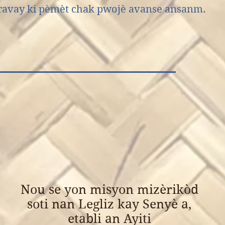
travay ki pèmèt chak pwojè avanse ansanm.
Nou se
yon misyon mizèrikòd
soti nan Legliz kay Senyè a,
etabli an Ayiti