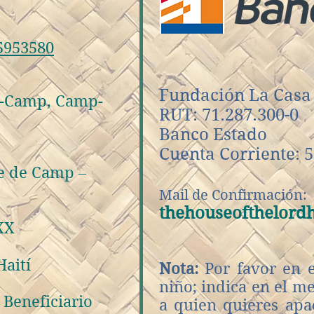
5953580
Fundación La Casa 
s-Camp, Camp-
RUT: 71.287.300-0
Banco Estado
Cuenta Corriente: 
ne de Camp –
Mail de Confirmación:
thehouseofthelord
XX
Haití
Nota:
Por favor en e
niño; indica en el m
 Beneficiario
a quien quieres apa