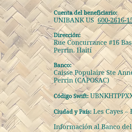
Cuenta del beneficiario:
UNIBANK US
600-2616-1
Dirección:
Rue Concurrance #16 Ba
Perrin. Haití
Banco:
Caisse Populaire Ste An
Perrin (CAPOSAC)
UBNKHTPPX
Código Swift:
Les Cayes – 
Ciudad y País:
Información al Banco del