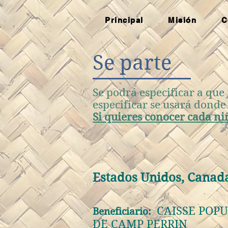
Principal
Misión
C
Se parte
Se podrá especificar a que
especificar se usará donde
Si quieres conocer cada niñ
Estados Unidos, Canad
CAISSE POPU
Beneficiario:
DE CAMP PERRIN