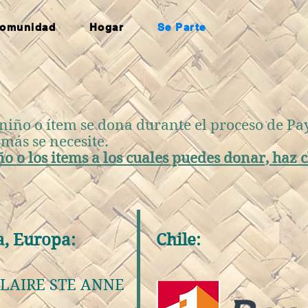
omunidad
Hogar
Se Parte
 niño o ítem se dona durante el proceso de Pa
 más se necesite.
o o los items a los cuales puedes donar, haz c
a, Europa:
Chile:
LAIRE STE ANNE