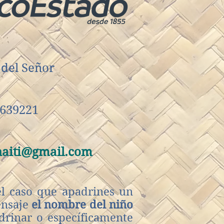
del Señor
5639221
haiti@gmail.com
l caso que apadrines un
ensaje
el nombre del niño
drinar o específicamente